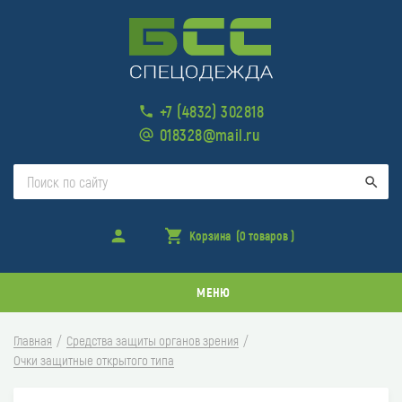
+7 (4832) 302818
018328@mail.ru
Поис
Войти
Корзина
(0 товаров )
товара
в
корзине
МЕНЮ
Главная
Средства защиты органов зрения
Очки защитные открытого типа