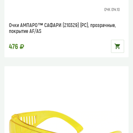
ОЧК 014.10
Очки АМПАРО™ САФАРИ (210329) (РС), прозрачные,
покрытие AF/AS
476