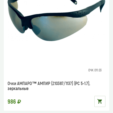
ОЧК 011.03
Очки АМПАРО™ АМПИР (210387/1137) (РС 5-1.7),
зеркальные
986