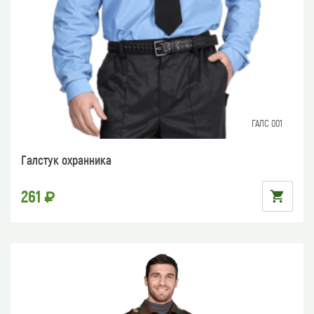
ГАЛС 001
Галстук охранника
261