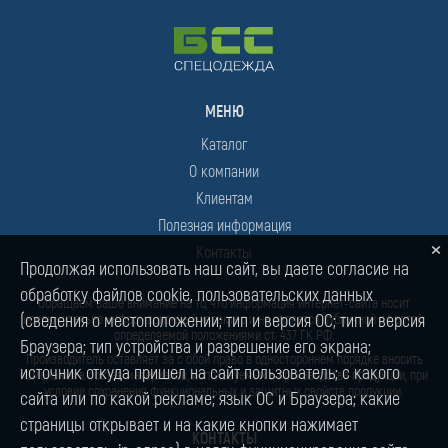
МЕНЮ
Каталог
О компании
Клиентам
Полезная информация
×
Контакты
Продолжая использовать наш сайт, вы даете согласие на
обработку файлов cookie, пользовательских данных
Обращаем ваше внимание на то, что информация интернет-сайта носит
(сведения о местоположении; тип и версия ОС; тип и версия
исключительно информационный характер и не является публичной офертой,
определяемой положениями ст. 437 ГК РФ.
Браузера; тип устройства и разрешение его экрана;
Производитель оставляет за с обой право в одностороннем порядке вносить
источник откуда пришел на сайт пользователь; с какого
изменения в состав материалов, используемых в производстве продукции, при
условии сохранения функциональных и защитных свойств продукции.
сайта или по какой рекламе; язык ОС и Браузера; какие
страницы открывает и на какие кнопки нажимает
КОНТАКТЫ