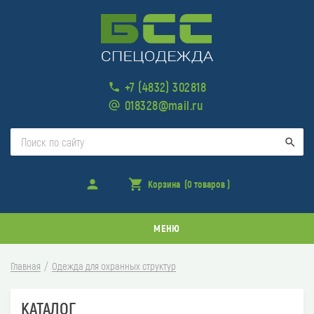
+7 (4832) 302818
018328@mail.ru
Поис
Войти
Корзина
(0 товаров )
товара
в
корзине
МЕНЮ
Главная
Одежда для охранных структур
КАТАЛОГ