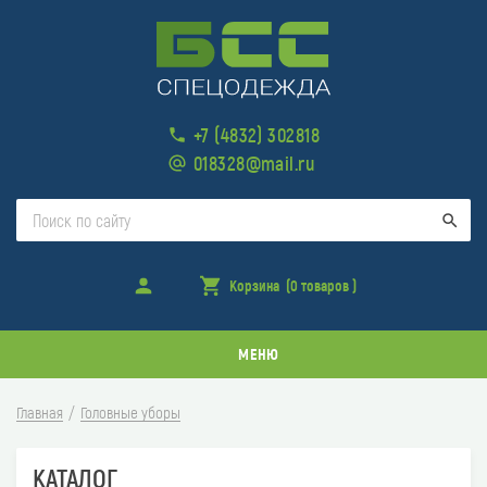
+7 (4832) 302818
018328@mail.ru
Поис
Войти
Корзина
(0 товаров )
товара
в
корзине
МЕНЮ
Главная
Головные уборы
КАТАЛОГ