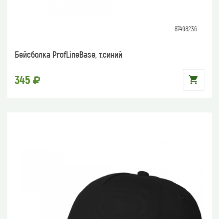
87498236
Бейсболка ProfLineBase, т.синий
345