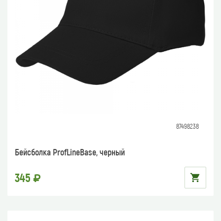
87498238
Бейсболка ProfLineBase, черный
345