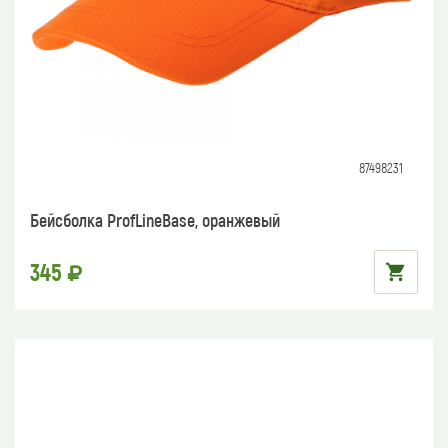
87498231
Бейсболка ProfLineBase, оранжевый
345