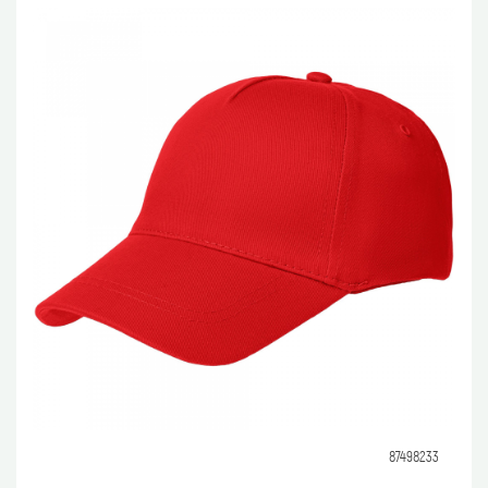
87498233