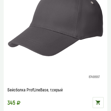
87498997
Бейсболка ProfLineBase, т.серый
345