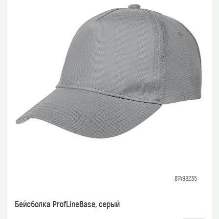
87498235
Бейсболка ProfLineBase, серый