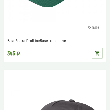
87498996
Бейсболка ProfLineBase, т.зеленый
345