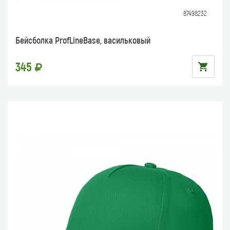
87498232
Бейсболка ProfLineBase, васильковый
345