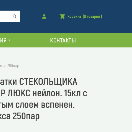
Войти
Корзина
(0 товаров )
товара
Поиск
в
корзине
ИЯ
КОНТАКТЫ
екса 250пар
чатки СТЕКОЛЬЩИКА
Р ЛЮКС нейлон. 15кл с
тым слоем вспенен.
кса 250пар