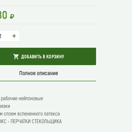
80
+
ДОБАВИТЬ В КОРЗИНУ
Полное описание
е
ние
 рабочие нейлоновые
вязки
м слоем вспененного латекса
ЮКС - ПЕРЧАТКИ СТЕКОЛЬЩИКА