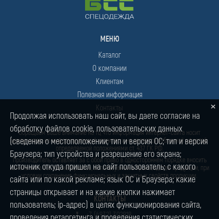
МЕНЮ
Каталог
О компании
Клиентам
Полезная информация
×
Контакты
Продолжая использовать наш сайт, вы даете согласие на
обработку файлов cookie, пользовательских данных
Обращаем ваше внимание на то, что информация интернет-сайта носит
(сведения о местоположении; тип и версия ОС; тип и версия
исключительно информационный характер и не является публичной офертой,
определяемой положениями ст. 437 ГК РФ.
Браузера; тип устройства и разрешение его экрана;
Производитель оставляет за с обой право в одностороннем порядке вносить
источник откуда пришел на сайт пользователь; с какого
изменения в состав материалов, используемых в производстве продукции, при
условии сохранения функциональных и защитных свойств продукции.
сайта или по какой рекламе; язык ОС и Браузера; какие
страницы открывает и на какие кнопки нажимает
КОНТАКТЫ
пользователь; ip-адрес) в целях функционирования сайта,
+7 (4832) 302818
проведения ретаргетинга и проведения статистических