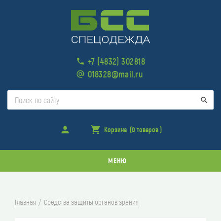
+7 (4832) 302818
018328@mail.ru
Поис
Войти
Корзина
(0 товаров )
товара
в
корзине
МЕНЮ
Главная
Средства защиты органов зрения