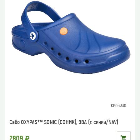
КРО 4330
Сабо OXYPAS™ SONIC (СОНИК), ЭВА (т. синий/NAV)
2809