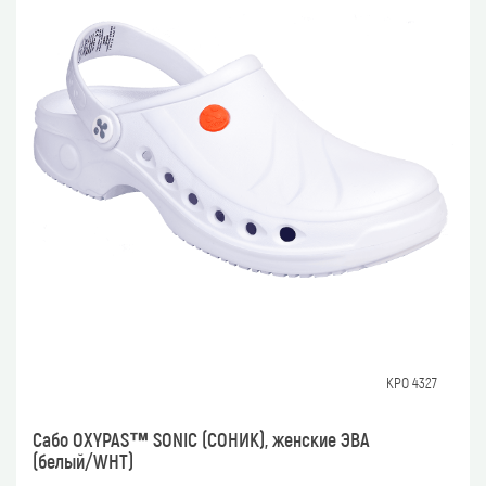
КРО 4327
Сабо OXYPAS™ SONIC (СОНИК), женские ЭВА
(белый/WHT)