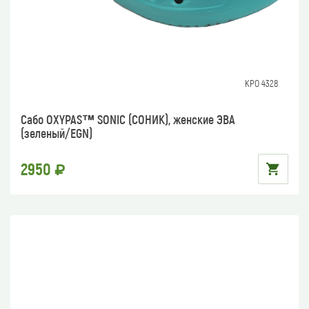
КРО 4328
Сабо OXYPAS™ SONIC (СОНИК), женские ЭВА
(зеленый/EGN)
2950