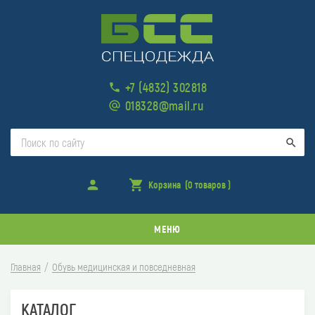
+7 (4832) 302818
018328@mail.ru
Поис
Войти
Корзина
(0 товаров )
товара
в
корзине
МЕНЮ
Главная
Обувь медицинская и повседневная
КАТАЛОГ