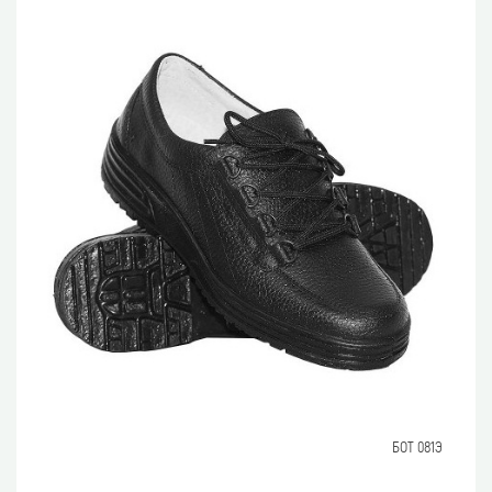
БОТ 081Э