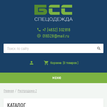
+7 (4832) 302818
018328@mail.ru
Поис
Войти
Корзина
(0 товаров )
товара
в
корзине
МЕНЮ
Главная
Распродажа 2
КАТАЛОГ