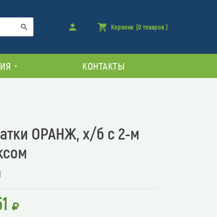
Войти
Корзина
(0 товаров )
товара
Поиск
в
корзине
ИЯ
КОНТАКТЫ
атки ОРАНЖ, х/б с 2-м
ксом
0
51