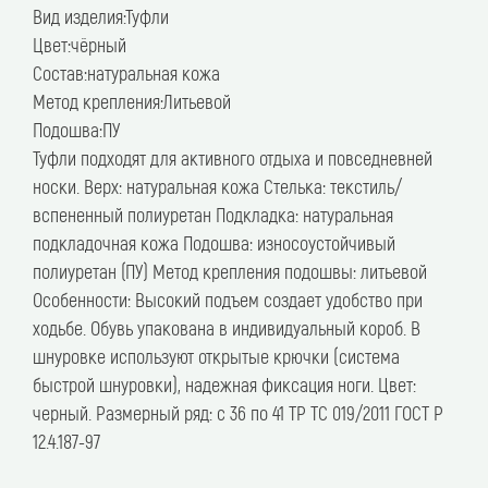
описание
Вид изделия:Туфли
Цвет:чёрный
Состав:натуральная кожа
Метод крепления:Литьевой
Подошва:ПУ
Туфли подходят для активного отдыха и повседневней
носки. Верх: натуральная кожа Стелька: текстиль/
вспененный полиуретан Подкладка: натуральная
подкладочная кожа Подошва: износоустойчивый
полиуретан (ПУ) Метод крепления подошвы: литьевой
Особенности: Высокий подъем создает удобство при
ходьбе. Обувь упакована в индивидуальный короб. В
шнуровке используют открытые крючки (система
быстрой шнуровки), надежная фиксация ноги. Цвет:
черный. Размерный ряд: с 36 по 41 ТР ТС 019/2011 ГОСТ Р
12.4.187-97