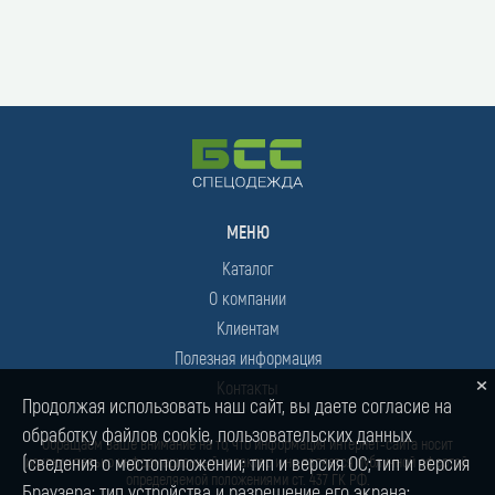
МЕНЮ
Каталог
О компании
Клиентам
Полезная информация
×
Контакты
Продолжая использовать наш сайт, вы даете согласие на
обработку файлов cookie, пользовательских данных
Обращаем ваше внимание на то, что информация интернет-сайта носит
(сведения о местоположении; тип и версия ОС; тип и версия
исключительно информационный характер и не является публичной офертой,
определяемой положениями ст. 437 ГК РФ.
Браузера; тип устройства и разрешение его экрана;