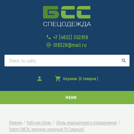
+7 (4832) 302818
018328@mail.ru
Поис
Войти
Корзина
(0 товаров )
товара
в
корзине
МЕНЮ
Главная
Рабочая обувь
Обувь медицинская и повседневная
Туфли СВЕТА, женские, кожаные ПУ (черные)