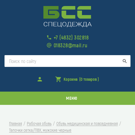
+7 (4832) 302818
018328@mail.ru
Поис
Войти
Корзина
(0 товаров )
товара
в
корзине
МЕНЮ
Главная
Рабочая обувь
Обувь медицинская и повседневная
Тапочки сетка/ПВХ, мужские черные